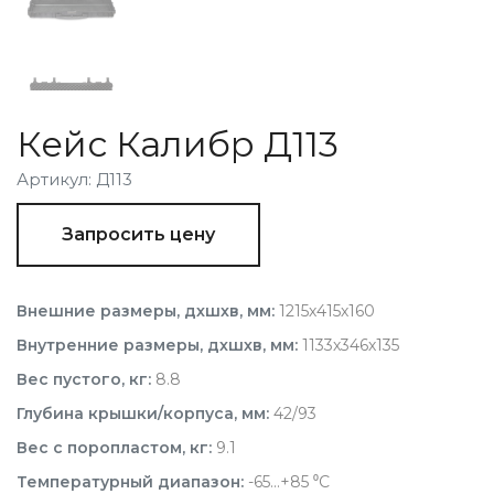
Кейс Калибр Д113
Артикул: Д113
Запросить цену
Внешние размеры, дхшхв, мм:
1215х415х160
Внутренние размеры, дхшхв, мм:
1133х346х135
Вес пустого, кг:
8.8
Глубина крышки/корпуса, мм:
42/93
Вес с поропластом, кг:
9.1
Температурный диапазон:
-65...+85 ⁰С