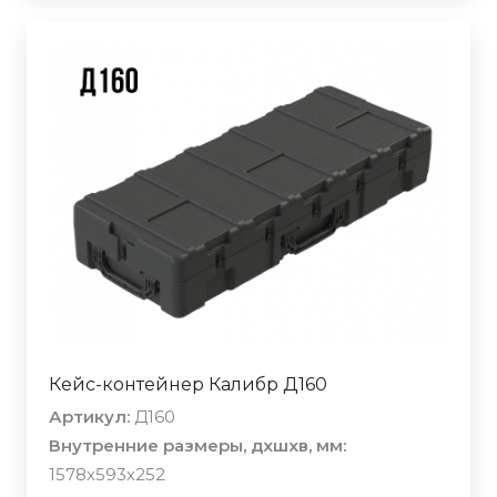
Кейс-контейнер Калибр Д160
Артикул:
Д160
Внутренние размеры, дхшхв, мм:
1578х593х252