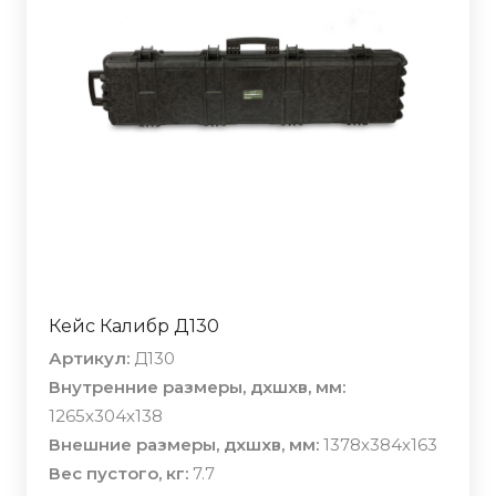
Кейс Калибр Д130
Артикул:
Д130
Внутренние размеры, дхшхв, мм:
1265х304х138
Внешние размеры, дхшхв, мм:
1378х384х163
Вес пустого, кг:
7.7